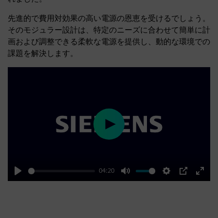
先進的で費用対効果の高い電源の恩恵を受けるでしょう。
そのモジュラー設計は、特定のニーズに合わせて簡単に計
画および調整できる柔軟な電源を提供し、動的な環境での
課題を解決します。
Play
04:20
Play
Mute
Settings
PIP
Enter
fulls