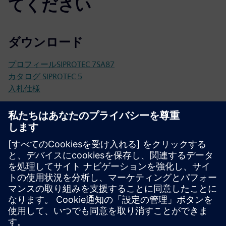
てください
ダウンロード
プロフィールSIPROTEC 7SA87
カタログ SIPROTEC 5
入札仕様
構成
SIPROTEC 5コンフィグレーター
SiePortal-オンラインショップ
サイトポータルの SIPROTEC 7SA87
技術文書、ファームウェア、Software アプリケーション
の例、よくある質問