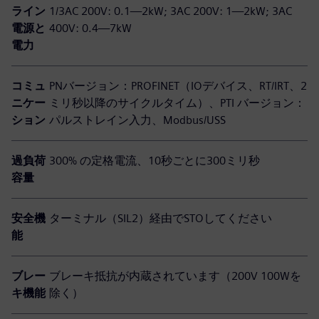
ライン
1/3AC 200V: 0.1—2kW; 3AC 200V: 1—2kW; 3AC
電源と
400V: 0.4—7kW
電力
コミュ
PNバージョン：PROFINET（IOデバイス、RT/IRT、2
ニケー
ミリ秒以降のサイクルタイム）、PTI バージョン：
ション
パルストレイン入力、Modbus/USS
過負荷
300% の定格電流、10秒ごとに300ミリ秒
容量
安全機
ターミナル（SIL2）経由でSTOしてください
能
ブレー
ブレーキ抵抗が内蔵されています（200V 100Wを
キ機能
除く）