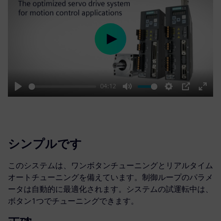
Play
04:12
Play
Mute
Settings
PIP
Enter
fulls
シンプルです
このシステムは、ワンボタンチューニングとリアルタイム
オートチューニングを備えています。制御ループのパラメ
ータは自動的に最適化されます。システムの試運転中は、
ボタン1つでチューニングできます。