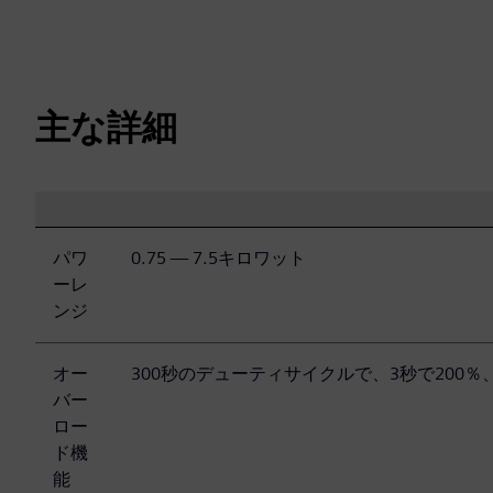
主な詳細
パワ
0.75 — 7.5キロワット
ーレ
ンジ
オー
300秒のデューティサイクルで、3秒で200％、
バー
ロー
ド機
能