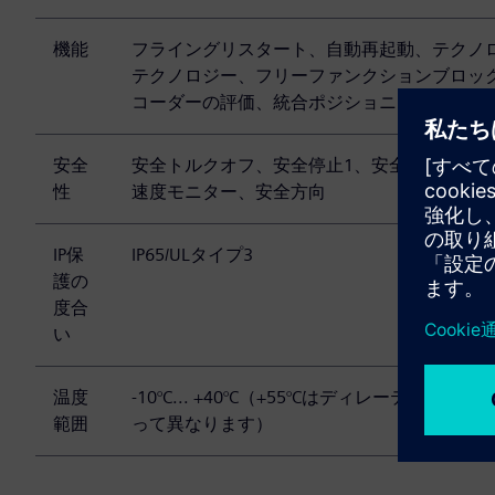
機能
フライングリスタート、自動再起動、テクノロ
テクノロジー、フリーファンクションブロッ
コーダーの評価、統合ポジショニング機能
安全
安全トルクオフ、安全停止1、安全ブレーキ制御、
性
速度モニター、安全方向
IP保
IP65/ULタイプ3
護の
度合
い
温度
-10°C... +40°C（+55°Cはディレーティ
範囲
って異なります）