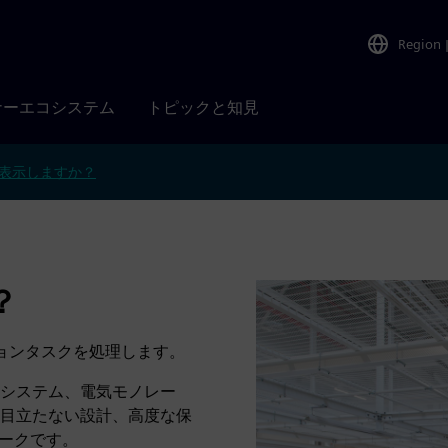
Region
ナーエコシステム
トピックと知見
表示しますか？
？
ーションタスクを処理します。
システム、電気モノレー
目立たない設計、高度な保
ニークです。