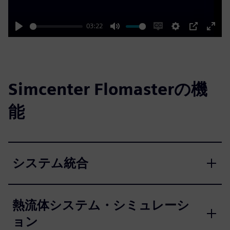
03:22
Play
Mute
Enable
Settings
PIP
Enter
captions
fulls
Simcenter Flomasterの機
能
システム統合
熱流体システム・シミュレーシ
ョン