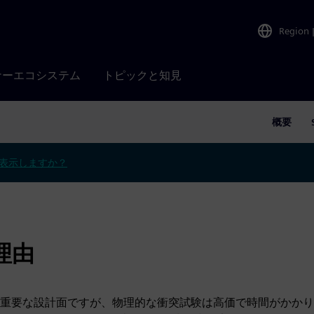
Region
ナーエコシステム
トピックと知見
概要
表示しますか？
ぶ理由
重要な設計面ですが、物理的な衝突試験は高価で時間がかかり