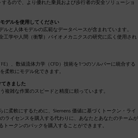
シミュレートするので、より優れた乗員および歩行者の安全ソリューショ
モデルを使用してください
ダミーモデルと人体モデルの広範なデータベースが含まれています。
界で乗員安全工学や人間（衝撃）バイオメカニクスの研究に広く使用され
限要素（FE）、数値流体力学（CFD）技術を1つのソルバーに統合する
を柔軟にモデル化できます。
けてきました
う複雑な作業のスピードと精度に頼っています。
てさらに柔軟にするために、Siemens 価値に基づくトークン・ライ
のライセンスを購入する代わりに、あなたとあなたのチームが
セスできるトークンのパックを購入することができます。