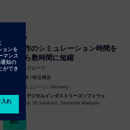
CASE STUDY
人体動作のシミュレーション時間を
数日から数時間に短縮
会社:
EDAGグループ
業界:
自動車 / 輸送機器
開催場所:
ミュンヘン, Germany
シーメンスデジタルインダストリーズソフトウェ
ア:
Simcenter 3D Solutions, Simcenter Madymo
読む