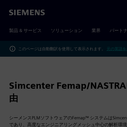
Siemens
製品 & サービス
ソリューション
業界
パート
このページは自動翻訳を使用して表示されます。
元の英語を
Simcenter Femap/NASTR
由
シーメンスPLMソフトウェアのFemap™ システムはSimce
であり、高度なエンジニアリングメッシュ中心の解析環境