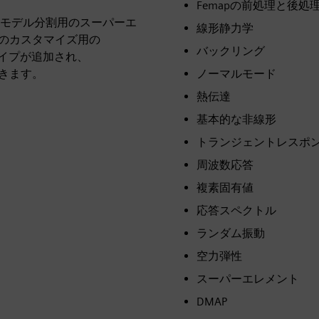
Femapの前処理と後処
モデル分割用のスーパーエ
線形静力学
ンスのカスタマイズ用の
バックリング
タイプが追加され、
できます。
ノーマルモード
熱伝達
基本的な非線形
トランジェントレスポ
周波数応答
複素固有値
応答スペクトル
ランダム振動
空力弾性
スーパーエレメント
DMAP