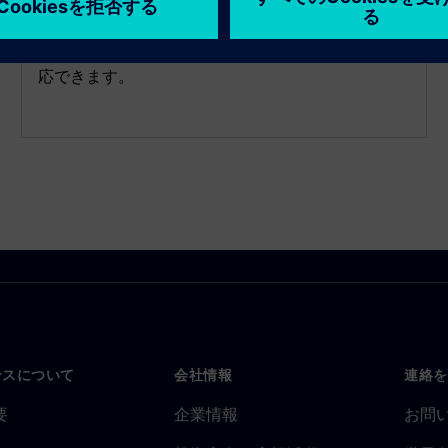
は、事前に定義された制限を超えると、自動的にト
リガーされ、選択したデバイスに通知を送信しま
す。重要なアラートを迅速に受信して、効果的に対
応できます。
ンスについて
会社情報
連絡を
要
企業情報
お問