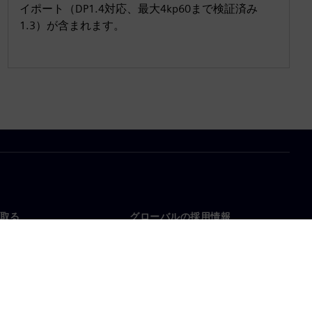
イポート（DP1.4対応、最大4kp60まで検証済み
1.3）が含まれます。
取る
グローバルの採用情報
い合わせ
仕事とキャリア
各地の事業拠点
募集中の職種