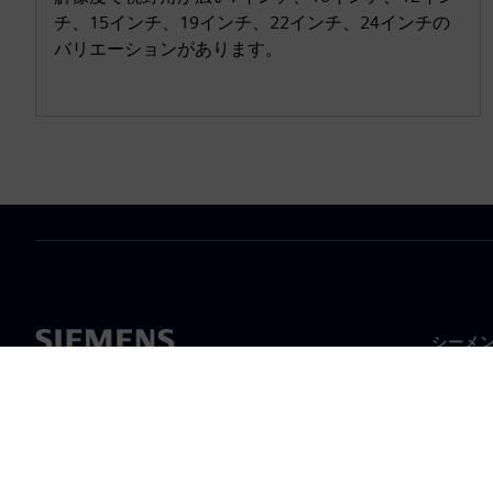
チ、15インチ、19インチ、22インチ、24インチの
バリエーションがあります。
シーメ
企業概
経営陣
ニュー