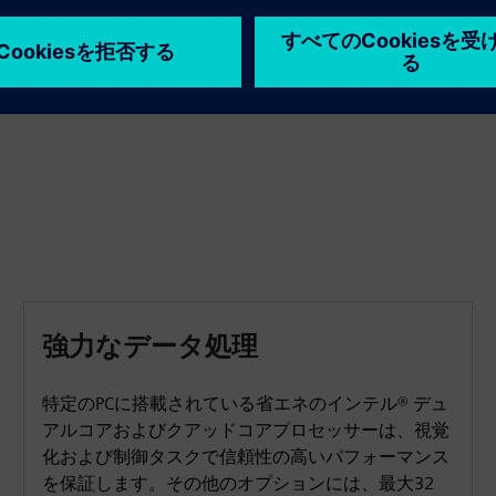
機械工学、プラントエンジニアリング、交通エンジニア
リング、送電、造船、ビルオートメーション、倉庫、物
流などの業界のVisualization 制御タスク。
強力なデータ処理
特定のPCに搭載されている省エネのインテル® デュ
アルコアおよびクアッドコアプロセッサーは、視覚
化および制御タスクで信頼性の高いパフォーマンス
を保証します。その他のオプションには、最大32