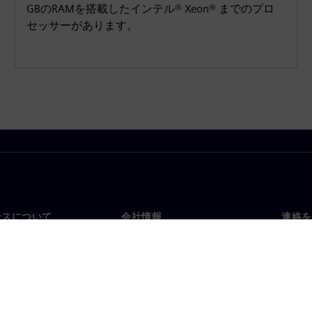
GBのRAMを搭載したインテル® Xeon® までのプロ
セッサーがあります。
ンスについて
会社情報
連絡を
要
企業情報
お問
投資家向け広報活動
世界
スルーム
戦略