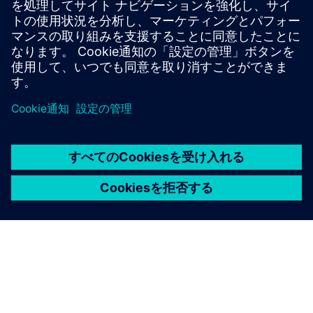
解決策：レベルセット機能による3D疲労亀裂伝播の自動
化されたMorfeo/Crack XFEM。
結果：亀裂経路の自動予測、応力強度係数、複数の亀裂処
理。