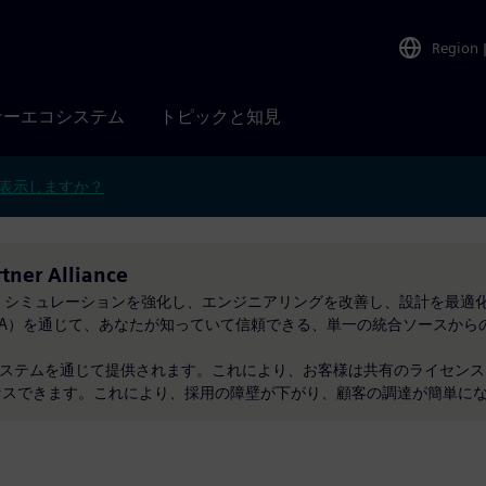
Region
ナーエコシステム
トピックと知見
表示しますか？
ner Alliance
、シミュレーションを強化し、エンジニアリングを改善し、設計を最適
（APA）を通じて、あなたが知っていて信頼できる、単一の統合ソースから
ライセンスシステムを通じて提供されます。これにより、お客様は共有のライセン
セスできます。これにより、採用の障壁が下がり、顧客の調達が簡単に