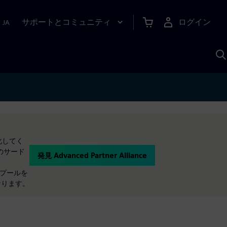
サポートとコミュニティ
ログイン
|
JA
A
化してく
のサード
発見 Advanced Partner Alliance
スプールを
なります。