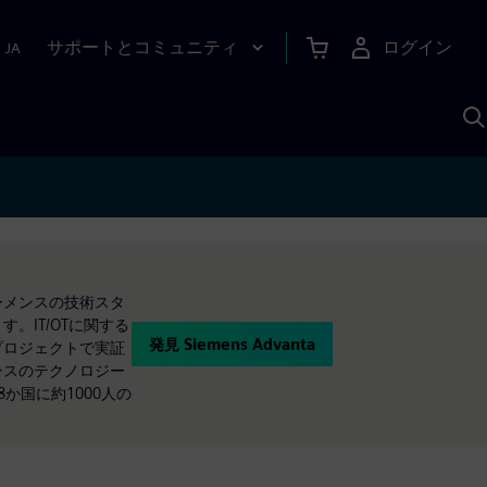
サポートとコミュニティ
ログイン
|
JA
A
シーメンスの技術スタ
。IT/OTに関する
発見 Siemens Advanta
客プロジェクトで実証
メンスのテクノロジー
8か国に約1000人の