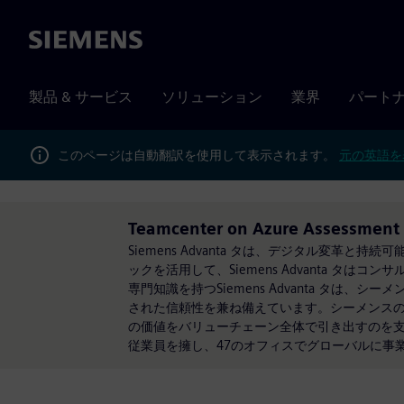
Siemens
製品 & サービス
ソリューション
業界
パート
このページは自動翻訳を使用して表示されます。
元の英語を
Teamcenter on Azure Assessmen
Siemens Advanta タは、デジタル変
ックを活用して、Siemens Advanta タ
専門知識を持つSiemens Advanta タ
された信頼性を兼ね備えています。シーメンスの事業
の価値をバリューチェーン全体で引き出すのを支援しま
従業員を擁し、47のオフィスでグローバルに事