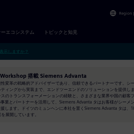
Region
ナーエコシステム
トピックと知見
表示しますか？
t Workshop 搭載 Siemens Advanta
革と持続可能性変革の戦略的アドバイザーであり、信頼できるパートナーです。
はコンサルティングから実装まで、エンドツーエンドのソリューションを提供します
は、シーメンスのトランスフォーメーションの経験と、さまざまな業界や国の顧
とパートナーを活用して、Siemens Advanta タはお客様がシー
す。ドイツのミュンヘンに本社を置くSiemens Advanta タは、1
業を展開しています。