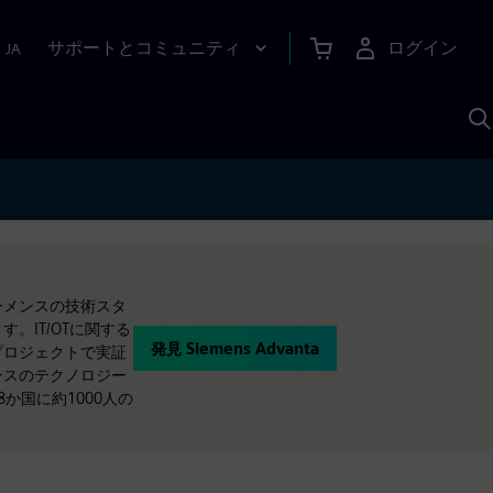
サポートとコミュニティ
ログイン
|
JA
A
シーメンスの技術スタ
。IT/OTに関する
発見 Siemens Advanta
客プロジェクトで実証
メンスのテクノロジー
8か国に約1000人の