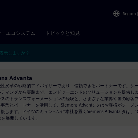
Region
ナーエコシステム
トピックと知見
表示しますか？
ens Advanta
革と持続可能性変革の戦略的アドバイザーであり、信頼できるパートナーです。
はコンサルティングから実装まで、エンドツーエンドのソリューションを提供します
は、シーメンスのトランスフォーメーションの経験と、さまざまな業界や国の顧
とパートナーを活用して、Siemens Advanta タはお客様がシー
す。ドイツのミュンヘンに本社を置くSiemens Advanta タは、1
業を展開しています。