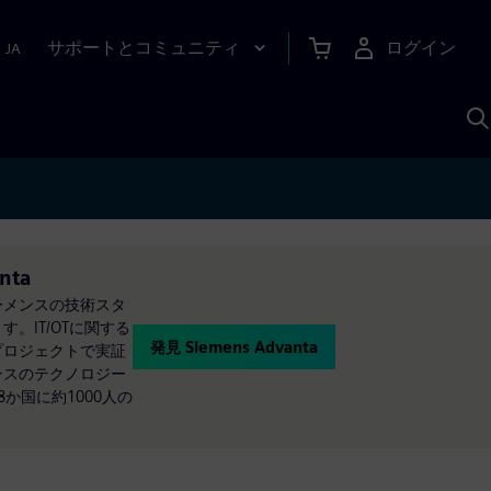
サポートとコミュニティ
ログイン
|
JA
A
anta
シーメンスの技術スタ
。IT/OTに関する
発見 Siemens Advanta
客プロジェクトで実証
メンスのテクノロジー
8か国に約1000人の