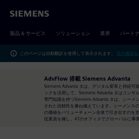
Siemens
製品 & サービス
ソリューション
業界
パート
このページは自動翻訳を使用して表示されます。
元の英語を
AdvFlow 搭載 Siemens Advanta
Siemens Advanta タは、デジタル変
ックを活用して、Siemens Advanta タ
専門知識を持つSiemens Advanta タ
された信頼性を兼ね備えています。シーメンスの事業
の価値をバリューチェーン全体で引き出すのを支援しま
従業員を擁し、47のオフィスでグローバルに事