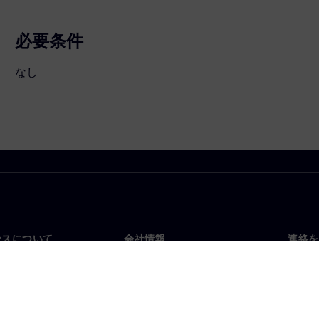
必要条件
なし
ンスについて
会社情報
連絡を
要
企業情報
お問
投資家向け広報活動
世界