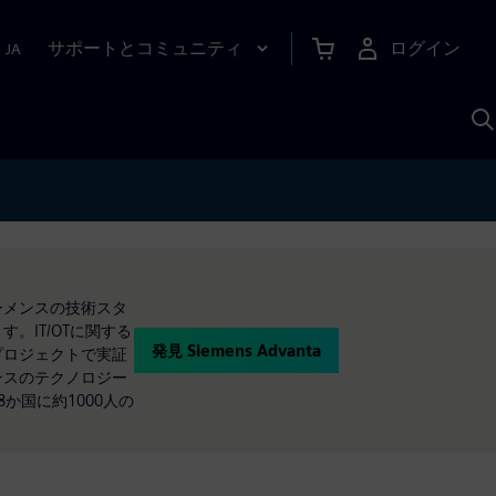
サポートとコミュニティ
ログイン
|
JA
A
シーメンスの技術スタ
。IT/OTに関する
発見 Siemens Advanta
客プロジェクトで実証
メンスのテクノロジー
8か国に約1000人の