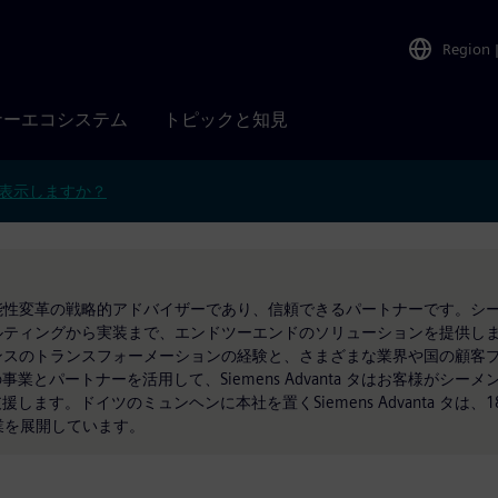
Region
ナーエコシステム
トピックと知見
表示しますか？
革と持続可能性変革の戦略的アドバイザーであり、信頼できるパートナーです。
はコンサルティングから実装まで、エンドツーエンドのソリューションを提供します
は、シーメンスのトランスフォーメーションの経験と、さまざまな業界や国の顧
とパートナーを活用して、Siemens Advanta タはお客様がシー
す。ドイツのミュンヘンに本社を置くSiemens Advanta タは、1
業を展開しています。