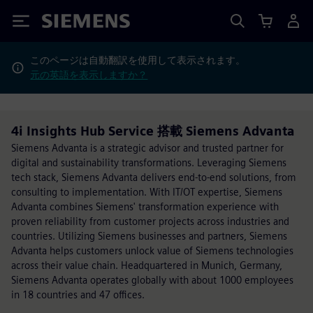
Siemens
このページは自動翻訳を使用して表示されます。
元の英語を表示しますか？
4i Insights Hub Service 搭載 Siemens Advanta
Siemens Advanta is a strategic advisor and trusted partner for
digital and sustainability transformations. Leveraging Siemens
tech stack, Siemens Advanta delivers end-to-end solutions, from
consulting to implementation. With IT/OT expertise, Siemens
Advanta combines Siemens' transformation experience with
proven reliability from customer projects across industries and
countries. Utilizing Siemens businesses and partners, Siemens
Advanta helps customers unlock value of Siemens technologies
across their value chain. Headquartered in Munich, Germany,
Siemens Advanta operates globally with about 1000 employees
in 18 countries and 47 offices.