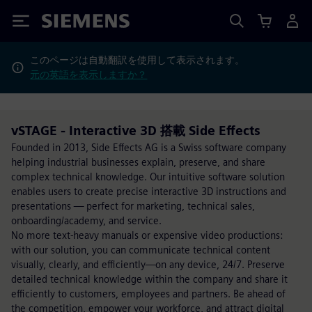
Siemens
このページは自動翻訳を使用して表示されます。
元の英語を表示しますか？
vSTAGE - Interactive 3D 搭載 Side Effects
Founded in 2013, Side Effects AG is a Swiss software company
helping industrial businesses explain, preserve, and share
complex technical knowledge. Our intuitive software solution
enables users to create precise interactive 3D instructions and
presentations — perfect for marketing, technical sales,
onboarding/academy, and service.
No more text-heavy manuals or expensive video productions:
with our solution, you can communicate technical content
visually, clearly, and efficiently—on any device, 24/7. Preserve
detailed technical knowledge within the company and share it
efficiently to customers, employees and partners. Be ahead of
the competition, empower your workforce, and attract digital