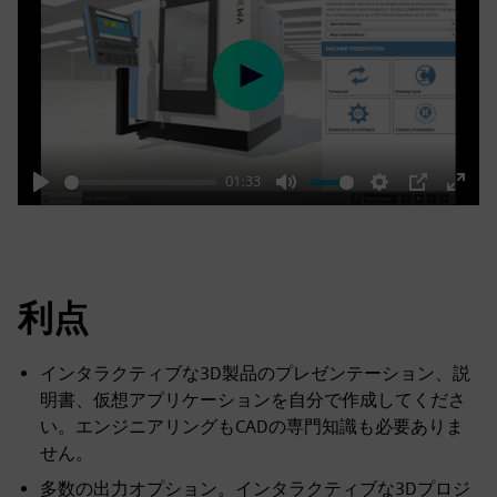
Play
01:33
Play
Mute
Settings
PIP
Enter
fulls
利点
インタラクティブな3D製品のプレゼンテーション、説
明書、仮想アプリケーションを自分で作成してくださ
い。エンジニアリングもCADの専門知識も必要ありま
せん。
多数の出力オプション。インタラクティブな3Dプロジ