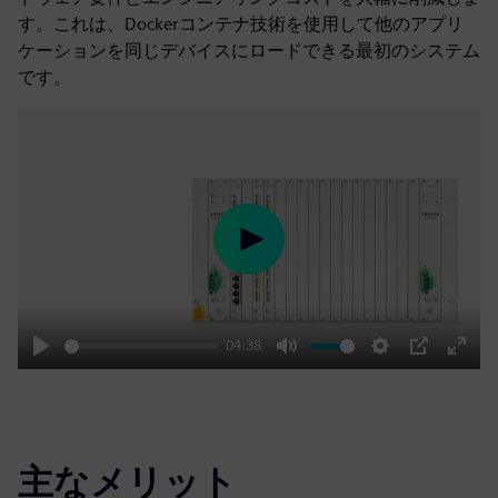
す。これは、Dockerコンテナ技術を使用して他のアプリ
ケーションを同じデバイスにロードできる最初のシステム
です。
Play
04:38
Play
Mute
Settings
PIP
Enter
fulls
主なメリット