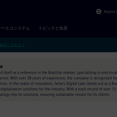
Region
ナーエコシステム
トピックと知見
表示しますか？
ia
itself as a reference in the Brazilian market, specializing in electrical
l sector. With over 28 years of experience, the company is recognized for
ices. In the realm of innovation, Setta's Digital Labs stands out as a Bu
igitalization solutions for the industry. With a track record of over 13 
ogy into its solutions, ensuring sustainable results for its clients.