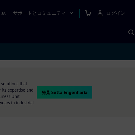
サポートとコミュニティ
ログイン
|
JA
A
 solutions that
 its expertise and
発見 Setta Engenharia
siness Unit
years in industrial