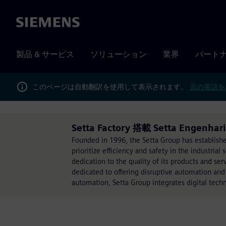
Siemens
製品 & サービス
ソリューション
業界
パート
このページは自動翻訳を使用して表示されます。
元の英語を
Setta Factory 搭載 Setta Engenhar
Founded in 1996, the Setta Group has established 
prioritize efficiency and safety in the industria
dedication to the quality of its products and serv
dedicated to offering disruptive automation and d
automation, Setta Group integrates digital technol