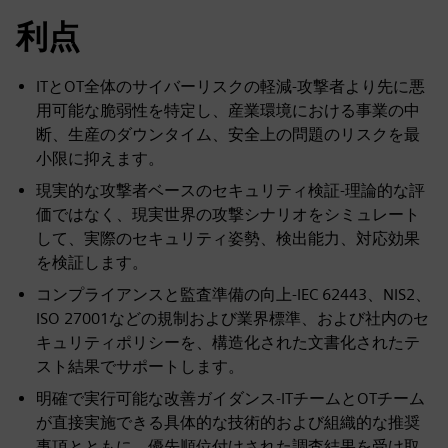
利点
ITとOT全体のサイバーリスクの軽減-攻撃者より先に悪
用可能な脆弱性を特定し、産業環境における事業の中
断、生産のダウンタイム、安全上の問題のリスクを最
小限に抑えます。
現実的な攻撃者ベースのセキュリティ検証-理論的な評
価ではなく、現実世界の攻撃シナリオをシミュレート
して、実際のセキュリティ姿勢、検出能力、対応効果
を検証します。
コンプライアンスと監査準備の向上-IEC 62443、NIS2、
ISO 27001などの規制および業界標準、および社内のセ
キュリティポリシーを、構造化された文書化されたテ
スト結果でサポートします。
明確で実行可能な改善ガイダンス-ITチームとOTチーム
が直接実施できる具体的な技術的および組織的な推奨
事項とともに、優先順位付けされた調査結果を受け取