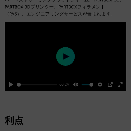
PARTBOX 3Dプリンター、PARTBOXフィラメント
（PA6）、エンジニアリングサービスが含まれます。
Play
00:24
Play
Mute
Settings
PIP
Enter
fulls
利点