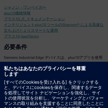
シャノン・ワンペイガー
plus10価格情報
プラス10_IT_ドキュメンテーション
インテリジェントplus10 ツールのShannon® による迅速な
立ち上げとよりスマートな運用
プラス10-SaaSTerms
必要条件
Siemens Industrial Edge デバイスは、plus10アプリを使用
してマシンネットワークにインストールされています
接続：HTTPS経由でクラウドバックエンドへの暗号化され
たアウトバウンドトラフィック
PLC：S7-1200/1500ファミリー、または高性能なOPC UA
サーバーを搭載したその他のPLC
TIA V19またはそれ以降
TIA PLC HMIイベントの発生に使用されるアラーム
その他のケースでは、plus10 テクニカルサポートに説明