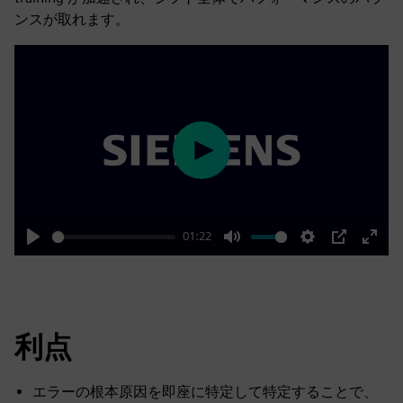
ンスが取れます。
Play
01:22
Play
Mute
Settings
PIP
Enter
fulls
利点
エラーの根本原因を即座に特定して特定することで、