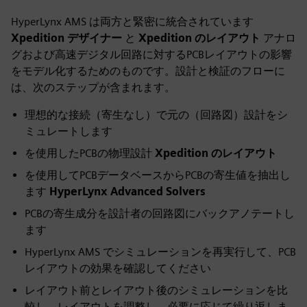
captions
fulls
HyperLynx AMS は両方と緊密に統合されています
Xpedition デザイナー
と
Xpedition のレイアウト
アナロ
グおよび高速デジタル回路に対するPCBレイアウトの影響
をモデル化するためのものです。設計と検証のフローに
は、次のステップが含まれます。
理想的な接続（寄生なし）で元の（回路図）設計をシ
ミュレートします
を使用したPCBの物理設計
Xpedition のレイアウト
を使用してPCBデータベースからPCBの寄生値を抽出し
ます
HyperLynx Advanced Solvers
PCBの寄生成分を設計者の回路図にバックアノテートし
ます
HyperLynx AMS でシミュレーションを再実行して、PCB
レイアウトの効果を確認してください
レイアウト前とレイアウト後のシミュレーションを比
較し、レイアウトを調整し、必要に応じて繰り返しま