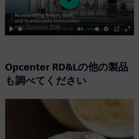
Play
02:37
Play
Mute
Settings
PIP
Enter
fulls
Opcenter RD&Lの他の製品
も調べてください