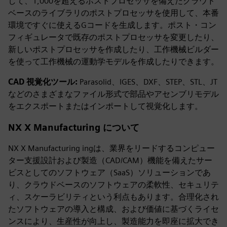
して、1,000を超えるポストプロセッサを備えたクラウド
ベースのライブラリのポストプロセッサを使用して、本番
環境ですぐに使えるGコードを生成します。ポスト・コン
フィギュレータで既存のポストプロセッサを変更したり、
新しいポストプロセッサを作成したり、工作機械ビルダー
を使って工作機械の運動学モデルを作成したりできます。
CAD 視覚化ツール:
Parasolid、IGES、DXF、STEP、STL、JT
などのさまざまなファイル形式で部品やアセンブリモデル
をエクスポートまたはインポートして視覚化します。
NX X Manufacturing について
NX X Manufacturing ingは、業界をリードするコンピュー
ター支援設計および製造（CAD/CAM）機能を備えたサー
ビスとしてのソフトウェア（SaaS）ソリューションであ
り、クラウドベースのソフトウェアの柔軟性、セキュリテ
ィ、スケーラビリティという利点もあります。合理化され
たソフトウェアの導入と構成、および価値に基づくライセ
ンスにより、生産性が向上し、製造能力を即座に拡大でき