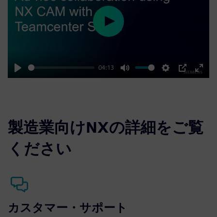
Play
04:13
Play
Mute
Settings
PIP
Enter
fulls
製造業向けNXの詳細をご覧
ください
カスタマー・サポート