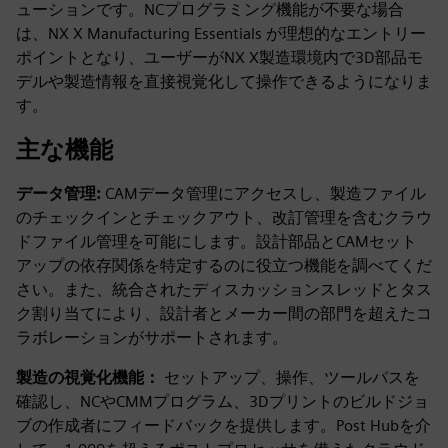
ューションです。NCプログラミング機能が不要な場合
は、NX X Manufacturing Essentials が理想的なエントリー
ポイントとなり、ユーザーがNX X製造環境内で3D部品モ
デルや製造情報を直接視覚化して操作できるようになりま
す。
主な機能
データ管理:
CAMデータ管理にアクセスし、製造ファイル
のチェックインとチェックアウト、改訂管理を含むクラウ
ドファイル管理を可能にします。設計部品とCAMセット
アップの依存関係を特定するのに役立つ機能を調べてくだ
さい。また、統合されたディスカッションスレッドとタス
ク割り当てにより、設計者とメーカー間の部門を超えたコ
ラボレーションがサポートされます。
製造の視覚化機能：
セットアップ、操作、ツールパスを
確認し、NCやCMMプログラム、3Dプリントのビルドジョ
ブの作成者にフィードバックを提供します。Post Hubを介