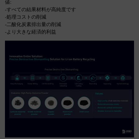
値:
‐すべての結果材料が高純度です
‐処理コストの削減
‐二酸化炭素排出量の削減
‐より大きな経済的利益