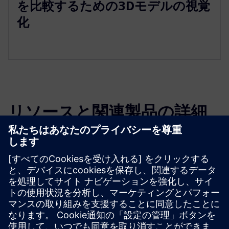
を比較するための3Dモデルの視覚
化
リソースと関連製品の詳細
その他の情報とリソース
NavVis IVION 紹介
製品情報：NavVis IVION コア
必要条件