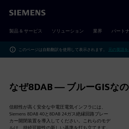
Siemens
製品 & サービス
ソリューション
業界
パート
このページは自動翻訳を使用して表示されます。
元の英語を
なぜ8DAB — ブルーGISな
信頼性が高く安全な中電圧電気インフラには、
Siemens 8DAB 40と8DAB 24ガス絶縁回路ブレー
カー開閉装置を導入してください。これらのモデ
ルは、持続可能性の新しい基準を打ち立てます。