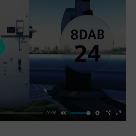
ay
-01:28
Mute
Settings
PIP
Enter
fullscre