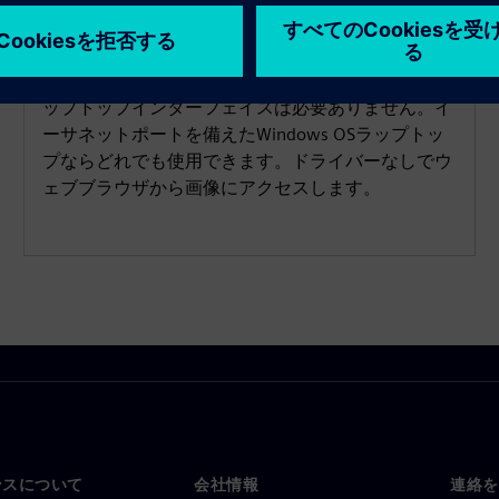
データ転送には、独自のFireWireを標準のRJ45ネッ
トワークアダプターに交換してください。特定のラ
ップトップインターフェイスは必要ありません。イ
ーサネットポートを備えたWindows OSラップトッ
プならどれでも使用できます。ドライバーなしでウ
ェブブラウザから画像にアクセスします。
ンスについて
会社情報
連絡を