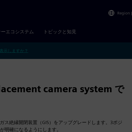
Region
ナーエコシステム
トピックと知見
表示しますか？
acement camera system で
のガス絶縁開閉装置（GIS）をアップグレードします。3ポジ
が明確になるようにします。