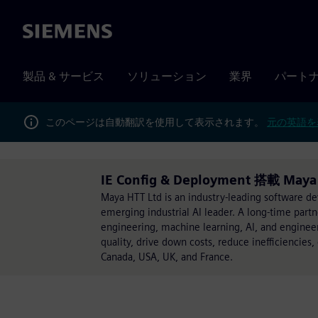
Siemens
製品 & サービス
ソリューション
業界
パート
このページは自動翻訳を使用して表示されます。
元の英語を
IE Config & Deployment 搭載 Maya
Maya HTT Ltd is an industry-leading software d
emerging industrial AI leader. A long-time partn
engineering, machine learning, AI, and enginee
quality, drive down costs, reduce inefficiencies
Canada, USA, UK, and France.