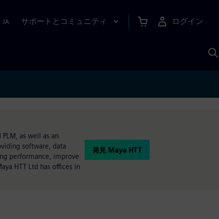
サポートとコミュニティ
ログイン
|
JA
A
 PLM, as well as an
oviding software, data
発見 Maya HTT
ring performance, improve
aya HTT Ltd has offices in