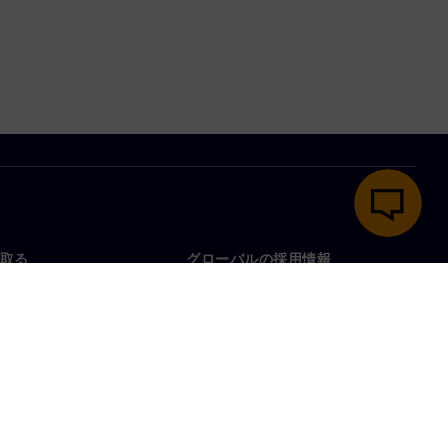
取る
グローバルの採用情報
い合わせ
仕事とキャリア
各地の事業拠点
募集中の職種