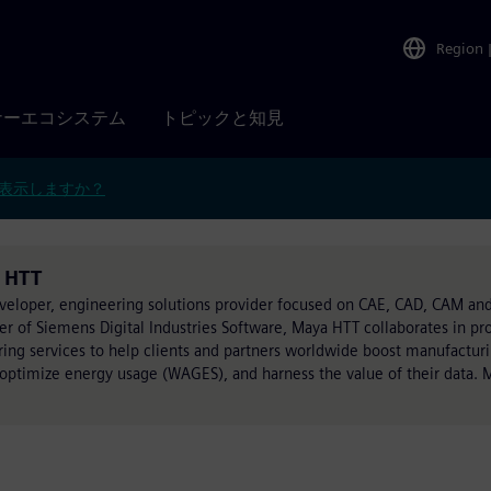
Region
ナーエコシステム
トピックと知見
表示しますか？
 HTT
eveloper, engineering solutions provider focused on CAE, CAD, CAM and
er of Siemens Digital Industries Software, Maya HTT collaborates in pr
ring services to help clients and partners worldwide boost manufactu
, optimize energy usage (WAGES), and harness the value of their data. M