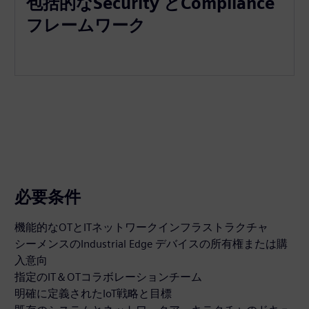
包括的なSecurity とCompliance
フレームワーク
必要条件
機能的なOTとITネットワークインフラストラクチャ
シーメンスのIndustrial Edge デバイスの所有権または購
入意向
指定のIT＆OTコラボレーションチーム
明確に定義されたIoT戦略と目標