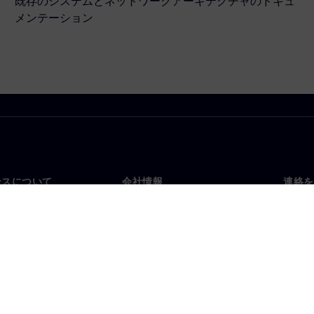
既存のシステムとネットワークアーキテクチャのドキュ
メンテーション
ンスについて
会社情報
連絡を
要
企業情報
お問
投資家向け広報活動
世界
スルーム
戦略