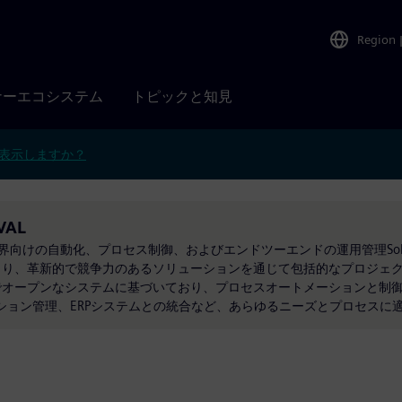
Region
ナーエコシステム
トピックと知見
表示しますか？
VAL
界向けの自動化、プロセス制御、およびエンドツーエンドの運用管理Solut
より、革新的で競争力のあるソリューションを通じて包括的なプロジェ
でオープンなシステムに基づいており、プロセスオートメーションと制
ション管理、ERPシステムとの統合など、あらゆるニーズとプロセスに