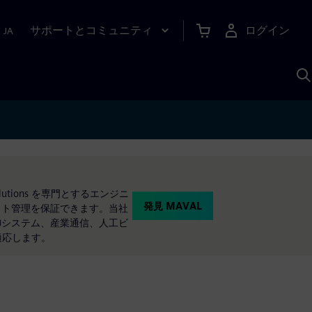
サポートとコミュニティ
ログイン
|
JA
A
ions を専門とするエンジニ
発見 MAVAL
クト管理を保証できます。当社
御システム、産業通信、人工ビ
適応します。