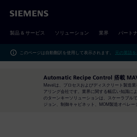
Siemens
製品 & サービス
ソリューション
業界
パート
このページは自動翻訳を使用して表示されます。
元の英語を
Automatic Recipe Control 搭載 MA
Mavalは、プロセスおよびディスクリート製造業
アリング会社です。業界に関する幅広い知識に
のターンキーソリューションは、スケーラブル
ジョン、制御キャビネット、MOM製造オペレー