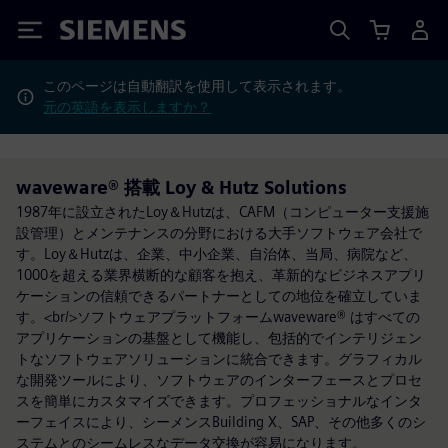
Siemens
このページは自動翻訳を使用して表示されます。
元の英語を表示しますか？
waveware® 搭載 Loy & Hutz Solutions
1987年に設立されたLoy＆Hutzは、CAFM（コンピューター支援施
設管理）とメンテナンスの分野における大手ソフトウェア会社で
す。Loy＆Hutzは、企業、中小企業、自治体、当局、病院など、
1000を超える業界横断的な顧客を抱え、革新的なビジネスアプリ
ケーションの信頼できるパートナーとしての地位を確立していま
す。<br/>ソフトウェアプラットフォームwaveware® はすべての
アプリケーションの基盤として機能し、包括的でインテリジェン
トなソフトウェアソリューションに統合できます。グラフィカル
な開発ツールにより、ソフトウェアのインターフェースとプロセ
スを簡単にカスタマイズできます。プロフェッショナルなインタ
ーフェイスにより、シーメンスBuilding X、SAP、その他多くのシ
ステムとのシームレスなデータ交換が容易になります。