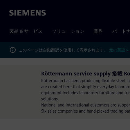
Siemens
製品 & サービス
ソリューション
業界
パート
このページは自動翻訳を使用して表示されます。
元の英語を
Köttermann service supply 搭載 K
Köttermann has been producing flexible steel 
are created here that simplify everyday laborat
equipment includes laboratory furniture and fum
solutions.
National and international customers are suppo
Six sales companies and hand-picked trading pa