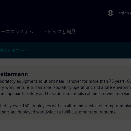
Region
ナーエコシステム
トピックと知見
表示しますか？
oettermann
laboratory equipment solutions near Hanover for more than 75 years.
ory work, ensure sustainable laboratory operations and a safe environ
e cupboards, safety and hazardous materials cabinets as well as a var
rted by over 150 employees with an all-round service offering from pl
rtners are deployed worldwide to fulfil customer requirements.