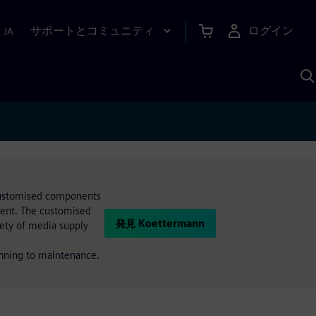
サポートとコミュニティ
ログイン
|
JA
A
 Customised components
ment. The customised
発見 Koettermann
iety of media supply
anning to maintenance.