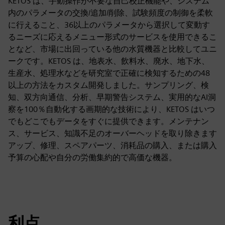
KETOS は、手動操作が不要な自己校正機能や、システム
内のパラメータの交換/追加/削除、試験頻度の制御を柔軟
に行えること、36以上のパラメータから選択して変動す
るニーズに応えるメニュー形式のサービスを使用できるこ
となど、市場に出回っている他の水質機器と比較してユニ
ークです。KETOS は、地表水、飲料水、廃水、地下水、
生産水、処理水などを研究室で正確に検知するための48
以上の方法をカスタム開発しました。サンプリング、検
知、双方向通信、分析、早期警告システム、実用的なAI洞
察を100％自動化する画期的な技術により、KETOS はいつ
でもどこでもデータをすぐに提供できます。メンテナン
ス、サービス、知識不足のオーバーヘッドを取り除きます
アップ、修理、スペアパーツ、消耗品の購入、または購入
予算の心配や自分の労働集約的で高価な機器。
利点