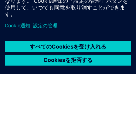
Juganu for Logistics with 5G private network
シーメンスについて