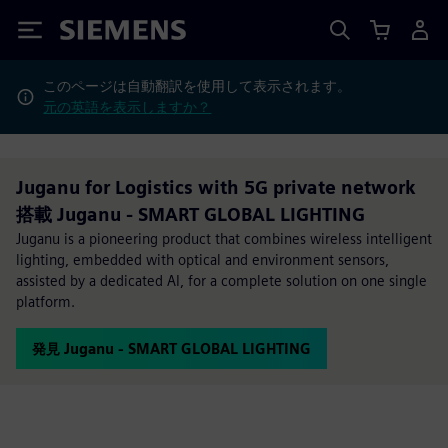
Siemens
このページは自動翻訳を使用して表示されます。
元の英語を表示しますか？
Juganu for Logistics with 5G private network
搭載 Juganu - SMART GLOBAL LIGHTING
Juganu is a pioneering product that combines wireless intelligent
lighting, embedded with optical and environment sensors,
assisted by a dedicated AI, for a complete solution on one single
platform.
発見 Juganu - SMART GLOBAL LIGHTING