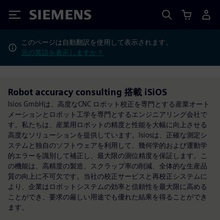
Siemens
このページは自動翻訳を使用して表示されます。
元の英語を表示しますか？
Robot accuracy consulting 搭載 iSiOS
Isios GmbHは、高度なCNC ロボット校正を専門とする産業オート
メーションとロボット工学を専門とするエンジニアリング会社で
す。私たちは、産業用ロボットの精度と性能を大幅に向上させる
高度なソリューションを提供しています。Isiosは、正確な測定シ
ステムと独自のソフトウェアを利用して、幾何学的および運動学
的エラーを識別して補正し、最大限の測位精度を保証します。こ
の機能は、高精度の製造、スクラップ率の削減、全体的な生産品
質の向上に不可欠です。当社の校正サービスと再校正システムに
より、企業はロボットシステムの効率と信頼性を最大限に高める
ことができ、要求の厳しい用途でも優れた結果を得ることができ
ます。