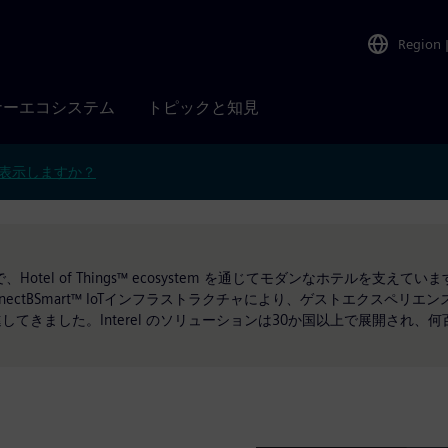
Region
ナーエコシステム
トピックと知見
表示しますか？
、Hotel of Things™ ecosystem を通じてモダンなホテルを支
ectBSmart™ IoTインフラストラクチャにより、ゲストエクスペリ
てきました。Interel のソリューションは30か国以上で展開され、