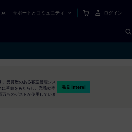
サポートとコミュニティ
ログイン
|
JA
A
えています。受賞歴のある客室管理シス
発見 Interel
エンスに革命をもたらし、業務効率
何百万ものゲストが使用していま