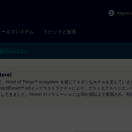
Region
ナーエコシステム
トピックと知見
表示しますか？
terel
、Hotel of Things™ ecosystem を通じてモダンなホテルを支
ectBSmart™ IoTインフラストラクチャにより、ゲストエクスペリ
てきました。Interel のソリューションは30か国以上で展開され、