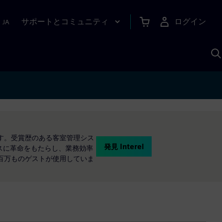
サポートとコミュニティ
ログイン
|
JA
A
えています。受賞歴のある客室管理シス
発見 Interel
エンスに革命をもたらし、業務効率
何百万ものゲストが使用していま