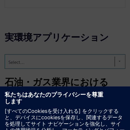
実環境アプリケーション
Select...
石油・ガス業界における
PLM移行促進
ある世界的なエネルギー技術リーダーは、Teamcenter
Migration Factory を活用してPLMデータの移行を加速しま
した。その結果、移行タイムラインが 30% 短縮され、リ