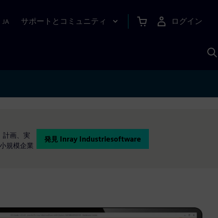
サポートとコミュニティ
ログイン
|
JA
A
、計画、実
発見 Inray Industriesoftware
、小規模企業