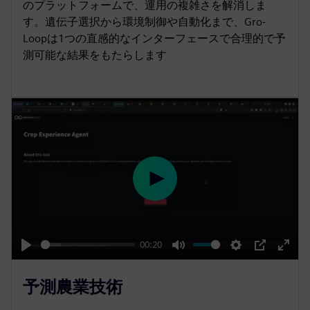
のプラットフォームで、運用の複雑さを解消しま
す。遺伝子選択から環境制御や自動化まで、Gro-
Loopは1つの直感的なインターフェースで合理的で予
測可能な結果をもたらします
P
l
a
y
00:20
P
M
S
P
E
l
u
e
I
n
予測農業技術
a
t
t
P
t