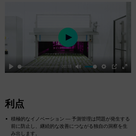
Play
00:18
Play
Mute
Settings
PIP
Enter
fulls
利点
積極的なイノベーション — 予測管理は問題が発生する
前に防止し、継続的な改善につながる独自の洞察を生
み出します。