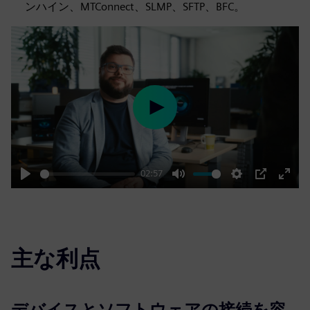
ンハイン、MTConnect、SLMP、SFTP、BFC。
Play
02:57
Play
Mute
Settings
PIP
Enter
fulls
主な利点
デバイスとソフトウェアの接続を容