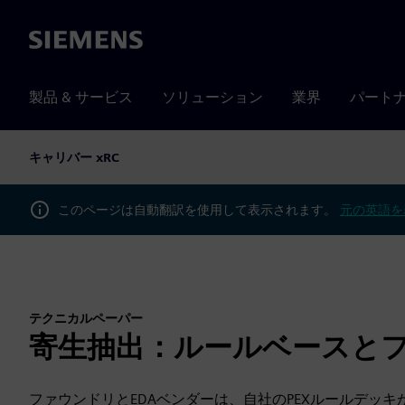
Siemens
製品 & サービス
ソリューション
業界
パート
キャリバー xRC
このページは自動翻訳を使用して表示されます。
元の英語を
テクニカルペーパー
寄生抽出：ルールベースと
ファウンドリとEDAベンダーは、自社のPEXルールデッ