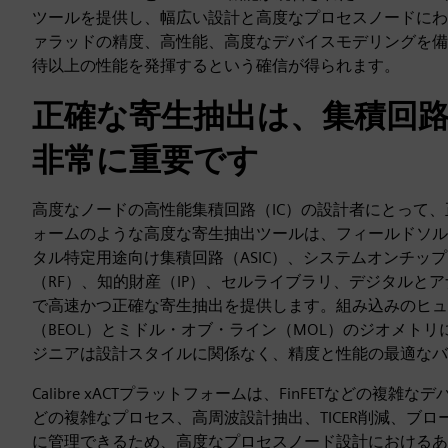
ツールを提供し、幅広い設計と高度なプロセスノードにわ
ァラッドの精度、高性能、高度なデバイスモデリングを備えたC
待以上の性能を発揮するという確信が得られます。
正確な寄生抽出は、集積回
非常に重要です
高度なノードの高性能集積回路（IC）の設計者にとって、正確
ォームのような高度な寄生抽出ツールは、フィールドソル
タル特定用途向け集積回路（ASIC）、システムオンチップ
（RF）、知的財産（IP）、セルライブラリ、デジタルと
で高速かつ正確な寄生抽出を提供します。組み込みのヒュ
（BEOL）とミドル・オブ・ライン（MOL）のジオメト
ジニアは設計スタイルに関係なく、精度と性能の最適なバ
Calibre xACTプラットフォームは、FinFETなど
どの複雑なプロセス、高周波設計抽出、TICER削減、ブ
に管理できるため、高度なプロセスノード設計におけるあ