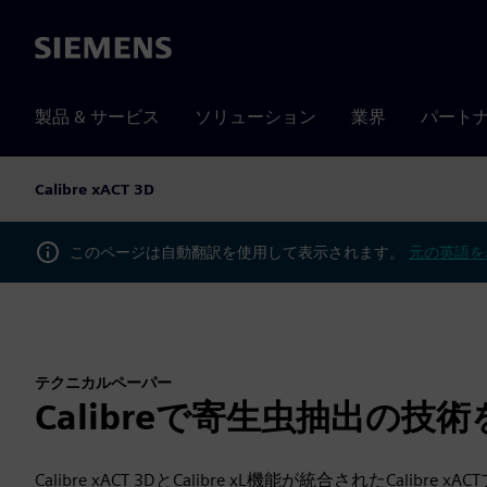
Siemens
製品 & サービス
ソリューション
業界
パート
Calibre xACT 3D
このページは自動翻訳を使用して表示されます。
元の英語を
テクニカルペーパー
Calibreで寄生虫抽出の
Calibre xACT 3DとCalibre xL機能が統合されたC