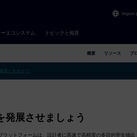
Region
ナーエコシステム
トピックと知見
概要
リソース
ブ
表示しますか？
技術を発展させましょう
alibre xACTプラットフォームは、設計者に高速で高精度の多目的寄生抽出