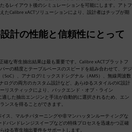
たるレイアウト後のシミュレーションを可能にします。アトフ
alibre xACTソリューションにより、設計者はチップが期
路設計の性能と信頼性にとって
な寄生抽出結果は最も重要です。Calibre xACTプラットフ
バーの精度とテーブルベースのスピードを組み合わせて、デジ
（SoC）、アナログ/ミックスドシグナル（AMS）、無線周波数
アナログの両方のカスタム設計など、あらゆるスタイルのIC設計
ーリスティックにより、バックエンド・オブ・ライン
リに適した抽出エンジンと手法が自動的に選択されるため、エン
ランスを得ることができます。
の複雑なデバイス、マルチパターニングや非マンハッタンルーティングな
ロードバンドレンジスイープなどの特殊プロセスを迅速かつ正確
らゆる寄生抽出要件をサポートします。