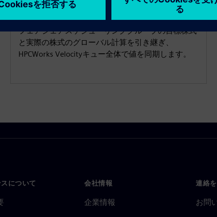
アシェア
フェアシェアスケジューリンググループの目標株式
と実際の株式のグローバル計算を引き継ぎ、
HPCWorks Velocityキュー全体で値を同期します。
ンスについて
会社情報
連絡を
要
企業情報
お問