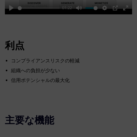
01:22
Play
Mute
Settings
PIP
Enter
fulls
利点
コンプライアンスリスクの軽減
組織への負担が少ない
信用ポテンシャルの最大化
主要な機能