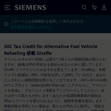
Siemens
このページは自動翻訳を使用して表示されます。
元の英語を表示しますか？
30C Tax Credit for Alternative Fuel Vehicle
Refueling 搭載 Giraffe
クリーンエネルギー技術には最大1.2兆ドルの税額控除が受けられ
ますが、組織はIRSの手続きを進められないために逃しています。
Giraffe ファイナンシャルはそれを変えています。Giraffeは、米国
インフレ削減法（IRA）の状況を詳しく説明しているので、あなた
にふさわしい税額控除を受けることができます。<br/><br/>Giraffe
のウェブサイト（www.giraffe.financial）にアクセスし、アカウン
トを作成し、プロジェクト情報をアップロードしてください。あ
とはすべて私たちが行います！あなたが非課税事業体の場合は、
IRSからリベートを受けられるように、納税申告書を提出します！
税額控除を売却したい場合は、私たちが代わりに販売し、現金を