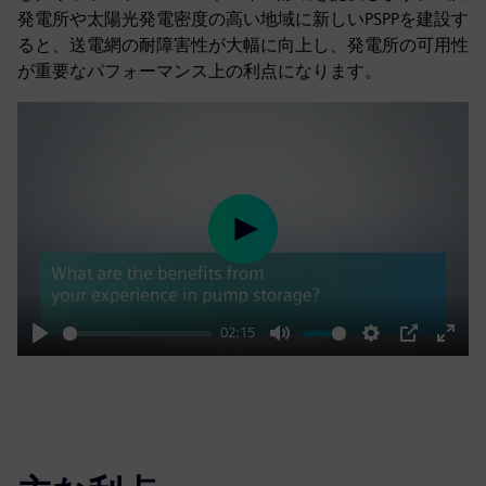
発電所や太陽光発電密度の高い地域に新しいPSPPを建設す
ると、送電網の耐障害性が大幅に向上し、発電所の可用性
が重要なパフォーマンス上の利点になります。
Play
02:15
Play
Mute
Settings
PIP
Enter
fulls