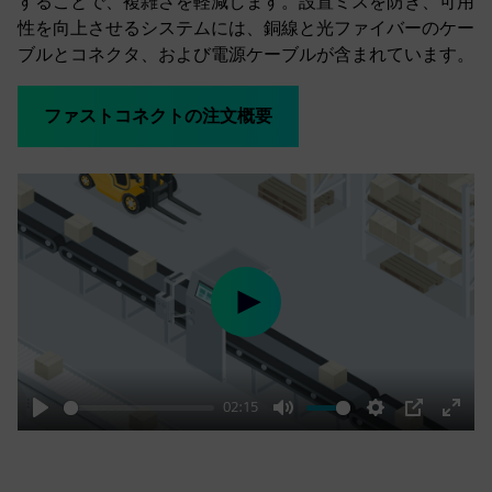
することで、複雑さを軽減します。設置ミスを防ぎ、可用
性を向上させるシステムには、銅線と光ファイバーのケー
ブルとコネクタ、および電源ケーブルが含まれています。
ファストコネクトの注文概要
Play
02:15
Play
Mute
Settings
PIP
Enter
fulls