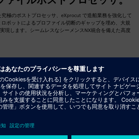
極のポストプロセッサ、eXprocut で造船業務を強化して
設計とロボットによるプロファイル切断のギャップを埋め、大規
実現します。シームレスなシーメンスNX統合を備えた高度