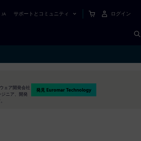
サポートとコミュニティ
ログイン
|
JA
A
フトウェア開発会社
発見 Euromar Technology
ンジニア、開発
す。