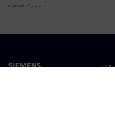
eXprocut パンフレット
シーメ
企業概
経営陣
ニュー