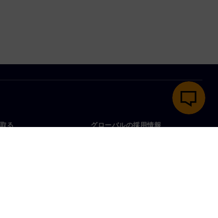
取る
グローバルの採用情報
い合わせ
仕事とキャリア
各地の事業拠点
募集中の職種