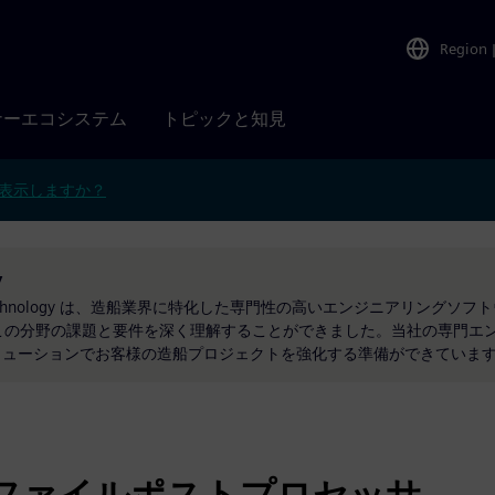
Region
ナーエコシステム
トピックと知見
表示しますか？
y
Technology は、造船業界に特化した専門性の高いエンジニアリングソ
この分野の課題と要件を深く理解することができました。当社の専門エ
リューションでお客様の造船プロジェクトを強化する準備ができていま
ファイルポストプロセッサ。