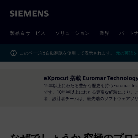
Siemens
製品 & サービス
ソリューション
業界
パート
このページは自動翻訳を使用して表示されます。
元の英語を
eXprocut 搭載 Euromar Technolog
15年以上にわたる豊かな歴史を持つEuromar 
です。10年半以上にわたる豊富な経験により、
者、設計者チームは、最先端のソフトウェアソ
なぜでしょうか 究極のプロ