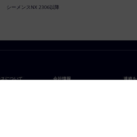
シーメンスNX 2306以降
ンスについて
会社情報
連絡を
要
企業情報
お問
投資家向け広報活動
世界
スルーム
戦略