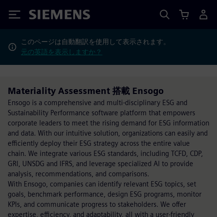
Siemens
このページは自動翻訳を使用して表示されます。
元の英語を表示しますか？
Materiality Assessment 搭載 Ensogo
Ensogo is a comprehensive and multi-disciplinary ESG and
Sustainability Performance software platform that empowers
corporate leaders to meet the rising demand for ESG information
and data. With our intuitive solution, organizations can easily and
efficiently deploy their ESG strategy across the entire value
chain. We integrate various ESG standards, including TCFD, CDP,
GRI, UNSDG and IFRS, and leverage specialized AI to provide
analysis, recommendations, and comparisons.
With Ensogo, companies can identify relevant ESG topics, set
goals, benchmark performance, design ESG programs, monitor
KPIs, and communicate progress to stakeholders. We offer
expertise, efficiency, and adaptability, all with a user-friendly